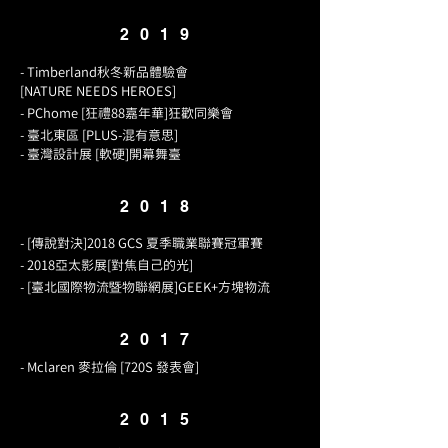
2019
- Timberland秋冬新品體驗會
[NATURE NEEDS HEROES]
- PChome [狂禮88嘉年華]狂歡同樂會
- 臺北東區 [PLUS-混有意思]
- 臺灣設計展 [軟硬]開幕舞臺
2018
- [傳說對決]2018 GCS 夏季職業聯賽冠軍賽
- 2018亞太影展[對焦自己的光]
- [臺北國際物流暨物聯網展]GEEK+方塊物流
2017
- Mclaren 麥拉倫 [720S 發表會]
2015