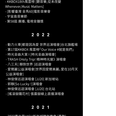
- KKBOX18th風雲榜 [聽音樂,從未改變
Whenever,Music Matters]
- [影響臺灣 金馬60]電影音樂會
- 宇宙島音樂節
- 第58屆 廣播、電視金鐘獎
2022
- 動力火車[都是因為愛 世界巡演唱會]台北旗艦場
- 第17屆KKBOX 風雲榜「Our Voice #就是我們」
- 時光金曲大賞 I [時光金曲演唱會]
- TRASH 《Holy Trip! 精神時光屋》 演唱會
- 八三夭[ 顛倒世界 ]巡迴演唱會
- 愛爾麗公益演唱會[世界因愛爾美麗。愛在10月天
公益演唱會]
- 林俊傑巡迴演唱會 [JJ20] 新加坡站
- 郭靜[So Lucky !]演唱會
- 林俊傑巡迴演唱會 [JJ20] 台北
站
- [搖滾嶽鐵花村] 張震嶽線上直播演唱會
2021