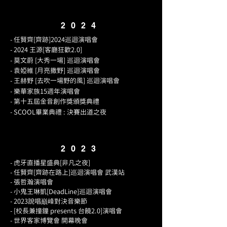
2024
- 任賢齊[齊跡]2024巡迴演唱會
- 2024 王源[客廳狂歡2.0]
- 莫文蔚 [大秀一場] 巡迴演唱會
- 袁婭維 [月亮撒野] 巡迴演唱會
- 王赫野 [去吹一場野的風] 巡迴演唱會
- 樂華家族15週年演唱會
- 第十五屆金音創作獎頒獎典禮
- SCOOL畢業典禮 : 決賽出道之夜
2023
- 虎牙直播星盛典[非凡之夜]
- 任賢齊[齊跡在路上]巡迴演唱會 武漢站
- 張哲瀚演唱會
- 小鬼王琳凱[DeadLine]巡迴演唱會
- 2023說唱巔峰對決音樂節
- [校長兼撞鐘 presents 台饒2.0]演唱會
- 世界客家博覽會 開幕晚會