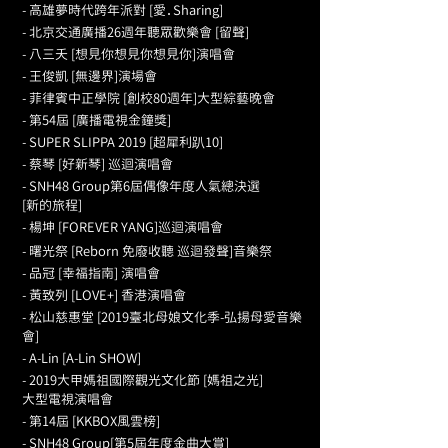
- 高雄夢時代跨年派對 [愛．Sharing]
- 北京交通廣播26週年聽眾歡樂會 [留聲]
- 八三夭 [想見你想見你想見你]演唱會
- 王俊凱 [無邊界]演場會
- 菲律賓中正學院 [創校80週年]大型綜藝晚會
- 第54屆 [廣播電視金鐘獎]
- SUPER SLIPPA 2019 [超犀利趴10]
- 蔡琴 [好新琴] 巡迴演唱會
- SNH48 Group第6屆偶像年度人氣總決選
[新的旅程]
- 楊坤 [FOREVER YANG]巡迴演唱會
- 曙光祭 [Reborn 免廢收聽 巡迴發聲]音樂祭
- 品冠 [幸福指南] 演唱會
- 黃致列 [LOVE+] 香港演唱會
- 松山慈惠堂 [2019臺北母娘文化季-弘揚母愛音樂
會]
- A-Lin [A-Lin SHOW]
- 2019大甲媽祖國際觀光文化節 [媽祖之光]
大型電視演唱會
- 第14屆 [KKBOX風雲榜]
- SNH48 Group[第5屆年度金曲大賞]