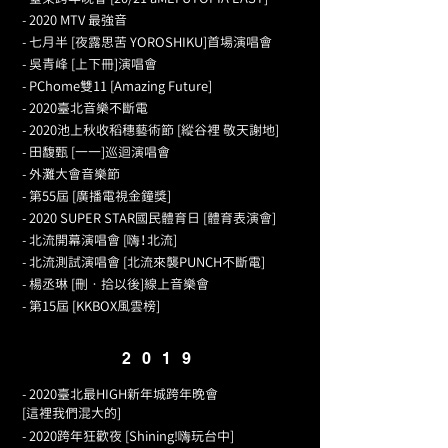
- 2020 MTV 最強音
- 七月半 [夜露思苦 YOROSHIKU]首場演唱會
- 吳青峰 [上下冊]演唱會
- PChome雙11 [Amazing Future]
- 2020臺北音樂不斷電
- 2020池上秋收稻穗藝術節 [縱谷裡 敬天謝地]
- 田馥甄 [一一]巡迴演唱會
- 外灘大會音樂節
- 第55屆 [廣播電視金鐘獎]
- 2020 SUPER STAR國民體育日 [體育表演會]
- 北流開幕演唱會 [嗨！北流]
- 北流測試演唱會 [北流來襲PUNCH不斷電]
- 楊丞琳 [刪‧拾以後]線上音樂會
- 第15屆 [KKBOX風雲榜]
2019
- 2020臺北最HIGH新年城跨年晚會
[這裡我們混大的]
- 2020跨年狂歡夜 [Shining!嗨玩台中]