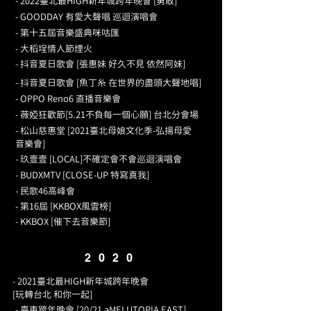
- 2022臺北最HIGH新年城跨年晚會 [勇敢]
- GOODDAY 有愛大聲唱 巡迴演唱會
- 第十五屆音樂盛典咪咕匯
- 大稻埕情人節煙火
- 抖音夏日歌會 [張惠妹 好久不見 依然阿妹]
- 抖音夏日歌會 [魚丁糸 在世界的盡頭大聲地唱]
- OPPO Reno6 直播音樂會
- 薇婭狂歡節[5.21不負每一個心願] 台北分會場
- 松山慈惠堂 [2021臺北母娘文化季-弘揚母愛
音樂會]
- 玖壹壹 [LOCAL]不確定會不會巡迴演唱會
- BUDXMTV [CLOSE-UP 特寫真我]
- 民歌46高峰會
- 第16屆 [KKBOX風雲榜]
- KKBOX [催下去音樂節]
2020
- 2021臺北最HIGH新年城跨年晚會
[玩轉台北 和你一起]
- 臺東跨年晚會 [20/21 aMEI UTOPIA EAST]