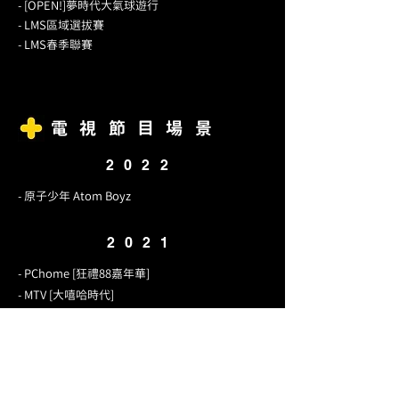
- [OPEN!]夢時代大氣球遊行
- LMS區域選拔賽
- LMS春季聯賽
電視節目場景
2022
- 原子少年 Atom Boyz
2021
- PChome [狂禮88嘉年華]
- MTV [大嘻哈時代]
- 誰語爭鋒
2020
- GMA31st酒吧景 [Life is Music]