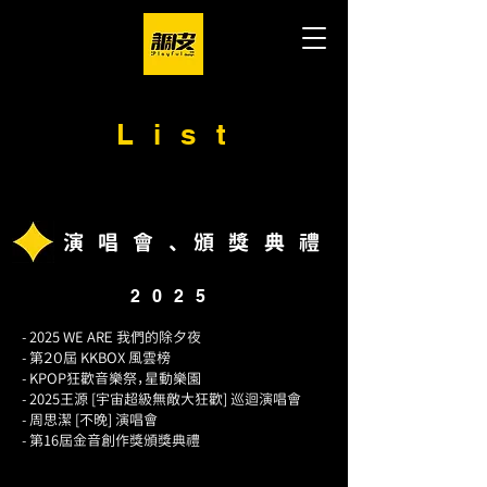
List
​演唱會、頒獎典禮
2025
- 2025 WE ARＥ 我們的除夕夜
- 第２０屆 KKBOX 風雲榜
- KPOP狂歡音樂祭，星動樂園
- 2025王源 [宇宙超級無敵大狂歡] 巡迴演唱會
- 周思潔 [不晚] 演唱會
- 第16屆金音創作獎頒獎典禮