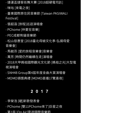
- 捷運盃捷客街舞大賽 [2018超硬電司趴]
- 咪咕 [來電之夜]
- 臺東國際原住民音樂節 [Taiwan PASIWALI
Festival]
- 張韶涵 [旅程]巡迴演唱會
- PChome [仲夏狂音樂]
- PEC成都熊貓音樂節
- 松山慈惠堂 [2018臺北母娘文化季-弘揚母愛
音樂會]
- 馬毓芬 [愛的旅程音樂會]音樂會
- 萬芳 [時間仍然繼續在走]演唱會
- 2018大甲媽祖國際觀光文化節 [媽祖之光]大型電
視演唱會
- SNH48 Group第4屆年度金曲大賞演唱會
- MOMO頒獎典禮 [MOMO直播17驚喜夜]
2017
- 李榮浩 [嗯]新歌發表會
- PChome [雙11PChome來了]巨星之夜
- 第1屆 [On Air]雲遊國際音樂節