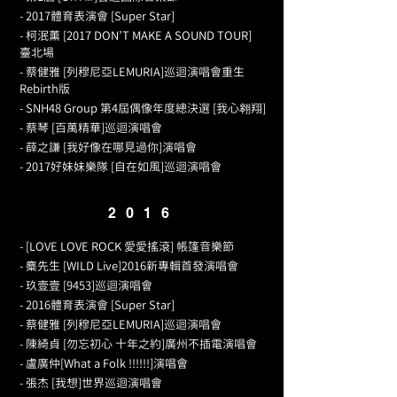
- 2017體育表演會 [Super Star]
- 柯泯薰 [2017 DON’T MAKE A SOUND TOUR]
臺北場
- 蔡健雅 [列穆尼亞LEMURIA]巡迴演唱會重生
Rebirth版
- SNH48 Group 第4屆偶像年度總決選 [我心翱翔]
- 蔡琴 [百萬精華]巡迴演唱會
- 薛之謙 [我好像在哪見過你]演唱會
- 2017好妹妹樂隊 [自在如風]巡迴演唱會
2016
- [LOVE LOVE ROCK 愛愛搖滾] 帳篷音樂節
- 麋先生 [WILD Live]2016新專輯首發演唱會
- 玖壹壹 [9453]巡迴演唱會
- 2016體育表演會 [Super Star]
- 蔡健雅 [列穆尼亞LEMURIA]巡迴演唱會
- 陳綺貞 [勿忘初心 十年之約]廣州不插電演唱會
- 盧廣仲[What a Folk !!!!!!]演唱會
- 張杰 [我想]世界巡迴演唱會