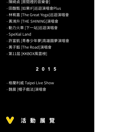
- 陳綺貞 [房間裡的音樂會]
- 田馥甄 [如果IF]巡迴演唱會Plus
- 林宥嘉 [The Great Yoga]巡迴演唱會
- 黃鴻升 [THE SHINING]演唱會
- 動力火車 [下一站]巡迴演唱會
- SpeXial Land
- 許富凱 [青春少年夢]高雄圓夢演唱會
- 黃子韜 [The Road]演唱會
- 第11屆 [KKBOX風雲榜]
2015
- 格蘭利威 Taipei Live Show
- 魏晨 [帽子戲法]演唱會
活動展覽