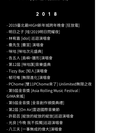
2018
- 2019臺北最HIGH新年城跨年晚會 [狂放電]
- 明日之子 [哇!2019明日閃耀夜]
- 林宥嘉 [idol] 巡迴演唱會
- 麋先生 [麋宮] 演唱會
- 咪咕 [咪咕次元盛典]
- 告五人 [島嶼・雛形]演唱會
- 第12屆 [咪咕匯]音樂盛典
- Tizzy Bac [知人]演唱會
- 郁可唯 [無限進化]演唱會
- PChome [雙11PChome來了] Unlimited無限之夜
- 第9屆金音獎 [Asia Rolling Music Festival｜
GIMA來搖]
- 第9屆金音獎 [金音創作頒獎典禮]
- 第2屆 [On Air]雲遊國際音樂節
- 許茹芸 [綻放的綻放的綻放]巡迴演唱會
- 光良 [今晚 我不孤獨]巡迴演唱會
- 八三夭 [一事無成的偉大]演唱會