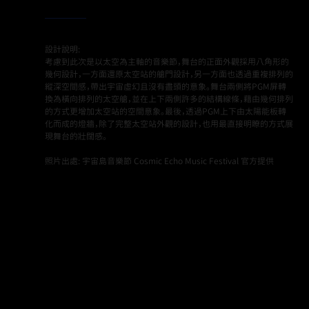
設計說明:
考慮到此次是以太空為主軸的音樂節，舞台的正面外觀採用八角形的
幾何設計，一方面還原太空站的艙門設計，另一方面也透過重複排列的
縱深空間感，帶出宇宙虛幻且沒有盡頭的意象。舞台兩側將PGM屏轉
換為橫向排列的太空艙，並在上下兩側許多的結構線條，藉由幾何排列
的方式更增加太空站的空間意象。最後，透過PGM上下由太陽能板轉
化而成的燈牆，除了完整太空站外觀的設計，也用最直接明瞭的方式展
現舞台的壯闊感。
照片出處: 宇宙島音樂節 Cosmic Echo Music Festival 官方提供
Back to Projects page