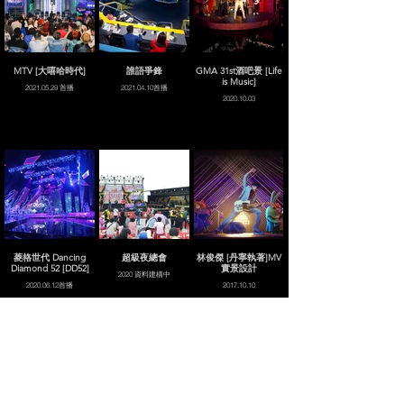
MTV [大嘻哈時代]
誰語爭鋒
GMA 31st酒吧景 [Life
is Music]
2021.05.29 首播
2021.04.10首播
2020.10.03
菱格世代 Dancing
超級夜總會
林俊傑 [丹寧執著]MV
Diamond 52 [DD52]
實景設計
2020 資料建構中
2020.06.12首播
2017.10.10