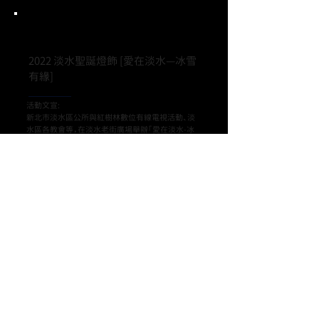
Project.
2022 淡水聖誕燈飾 [愛在淡水—冰雪
有緣]
活動文宣:
新北市淡水區公所與紅樹林數位有線電視活動、淡
水區各教會等，在淡水老街廣場舉辦「愛在淡水-冰
雪有緣」聖誕節點燈活動，為大家帶來濃濃的聖誕氣
氛，聖誕燈飾展期間自12月17日至明年2月6日止，
跨越歡樂的耶誕、希望的新年、一直到幸福的元宵
節。
摘錄自新北市政府 官網
設計說明:
為紀念馬偕博士來台上岸淡水150周年，同時也迎接
歡樂的聖誕節，在「淡水老街廣場」以冰雪與聖誕元
素作為設計出發點，在園區內設計了各個配合地景
的造型燈飾。
像是淡水老街廣場入口大樹下懸掛潔白剔透的「回