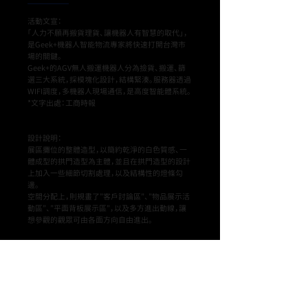
活動文宣：
「人力不願再搬貨理貨、讓機器人有智慧的取代」，
是Geek+機器人智能物流專家將快速打開台灣市
場的關鍵。
Geek+的AGV無人搬運機器人分為撿貨、搬運、篩
選三大系統，採模塊化設計，結構緊湊。服務器透過
WIFI調度，多機器人現場通信，是高度智能體系統。
*文字出處：工商時報
設計說明：
展區攤位的整體造型，以簡約乾淨的白色質感、一
體成型的拱門造型為主體，並且在拱門造型的設計
上加入一些細節切割處理，以及結構性的燈條勾
邊。
空間分配上，則規畫了”客戶討論區”、”物品展示活
動區”、”平面背板展示區”，以及多方進出動線，讓
想參觀的觀眾可由各面方向自由進出。
[ PROJECT INFO ]