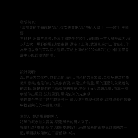
發想初衷:
「演唱會的主題就是“風”，這次也會把“風”帶給大家！！」──歌手 王赫
野
王赫野，出道三年多，身為中國新生代歌手，是因爲一首大風吹成名，遂
以「去吹一場野的風」這個主題，選定了上海、武漢和廣州三個城市，作
為出道以來的首次個人巡演。首站上海站於2024年7月在中國國家會
展中心虹館激情開唱，
設計說明:
風，在東方文化中，具有流動、變化、無形的力量象徵，具有多層次的象
徵和意義，也是「氣」的具象表現，氣是生命能量，風的運動則象徵著氣
的流動。於是我們在活動會場的天花，懸吊 7m大渦輪風扇，由單一風
字延伸出風扇，流體風洞，風渦氣流的光束感
透過舞台三個主題的轉折設計，融合復古與現代音樂，讓參與者在音樂
中找到內心的平靜和力量:
主題A : 製造風暴的男人
將風的概念融入舞美，製造風暴的男人來了。
舞臺打造「風眼」空間，採用雙層設計，兩層螢幕前後視覺效果融為一
體，半圓鏡球鑲嵌在二層螢幕中心。