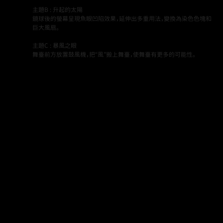
主題B : 升起的太陽
鏡球後的螢幕呈現魚眼凹陷效果，延伸出多重用法，變換為染色色塊和
巨大風扇。
主題C : 暴風之眼
舞臺前方放置鼓風機，把“風”搬上舞臺，使舞臺有更多的可能性。
Back to Projects page