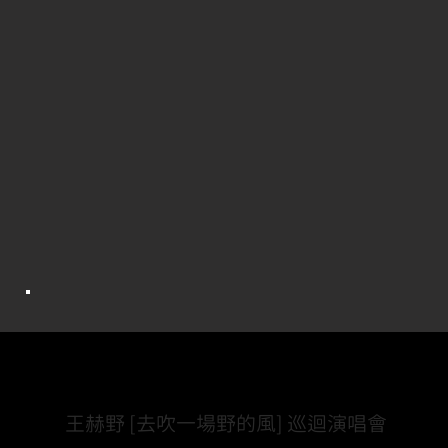
Project.
王赫野 [去吹一場野的風] 巡迴演唱會