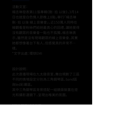
活動文宣：
楊丞琳發表第11張專輯《刪·拾 以後》，3月14
日也就是白色情人節晚上8點，舉行「楊丞琳
刪·拾 以後 線上音樂會」，近150萬人同時在
線觀看是粉絲們給她最真心的回禮，讓她覺得
沒有觀眾的音樂會一點也不孤獨，楊丞琳表
示，雖然是沒有現場觀眾的線上音樂會，其實
她都想像著台下有人，但感覺真的非常不ㄧ
樣。
*文字出處：環球EMI
設計說明：
此次直播現場在九太錄音室，舞台規劃了三區
不同的情境設定分別為三角鋼琴區、band區
與led彩幕區。
其中三角鋼琴區背景搭配一組鏡面裝置在燈
光和攝影運鏡下，呈現出唯美的氛圍。
​*照片擷取：QQ音樂