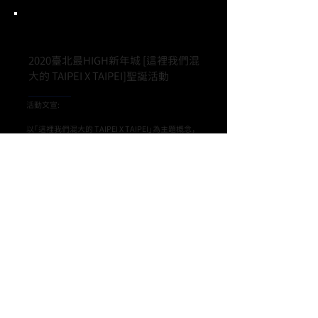
Project.
2020臺北最HIGH新年城 [這裡我們混
大的 TAIPEI X TAIPEI]聖誕活動
活動文宣:
以「這裡我們混大的 TAIPEI X TAIPEI」為主題概念，
整個跨年系列活動都融入跨界融合意涵，從燈海布
置、藝術裝置到與藝術家合作，皆貫穿此精神。今年
不忘尋求突破，前期活動「TaipeiXmas」就明顯讓民
眾感受到濃厚聖誕氣氛！市府周邊沿仁愛路到東區
商圈區域，設置超過3000公尺以上街道燈飾，有紫色
的燈海隧道、透明傘海等都美到令人駐足。更首度使
用雙色燈芯聯動，藉由漸變顏色，呈現出奇幻又浪漫
的視覺感受。
*文字出處：美麗佳人by Benny​
*照片擷取：台北旅遊網
​設計說明：