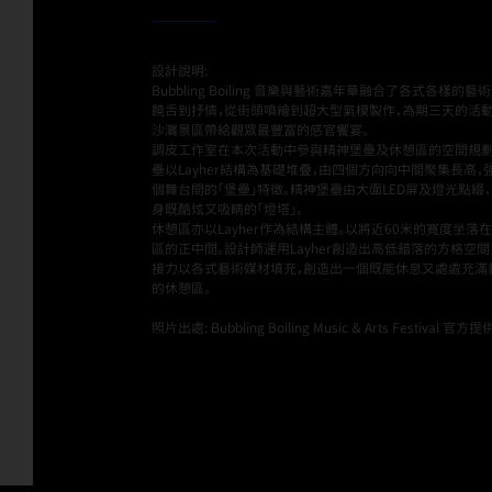
設計說明:
Bubbling Boiling 音樂與藝術嘉年華融合了各式各樣的藝
饒舌到抒情，從街頭噴繪到超大型氣模製作，為期三天的活
沙灘景區帶給觀眾最豐富的感官饗宴。
調皮工作室在本次活動中參與精神堡壘及休憩區的空間規劃
壘以Layher結構為基礎堆疊，由四個方向向中間聚集長高，
個舞台間的「堡壘」特徵。精神堡壘由大面LED屏及燈光點綴
身既酷炫又吸睛的「燈塔」。
休憩區亦以Layher作為結構主體。以將近60米的寬度坐落
區的正中間。設計師運用Layher創造出高低錯落的方格空間
接力以各式藝術媒材填充，創造出一個既能休息又處處充滿
的休憩區。
照片出處: Bubbling Boiling Music ＆ Arts Festival 官方提
Back to Projects page