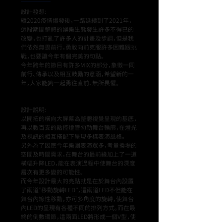
設計發想:
繼2020疫情爆發後，一路延續到了2021年，
這段期間整體的娛樂生態發生許多不得已的
改變，也打亂了許多人的計畫及步調，但是我
們依然無畏前行，勇敢向前克服許多困難跟挑
戰，也要讓今年有個完美的句點。
今年跨年的節目有許多MIX的部分，象徵一同
前行、傳承以及相互鼓勵的意涵，希望新的一
年，大家能夠一起勇往直前、無所畏懼。
設計說明:
以開拓的橫向大屏幕為整體視覺呈現的基底，
再以數百支的點控燈管勾勒舞台輪廓，在燈光
及視訊的相互搭配下呈現多樣表演風格。
另外為了因應今年樂團表演眾多，考量換場的
空間及時間需求，在舞台的最前緣加上了一道
橫幅升降LED，能在表演過程中使舞台的深度
層次有更多變的可能性。
而今年設計最大的亮點就是在於舞台內設置
了兩道”移動旋轉LED”，這兩道LED不但能在
舞台內線性移動，亦可多角度的旋轉，使舞台
內LED的呈現有各種不同的排列方式。而在最
終的倒數環節，這兩面LED將形成一個V型，使