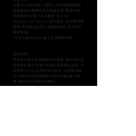
在第 16 個年頭將一個晚上的音樂風雲榜頒
獎典禮擴大舉辦成富含各種音樂、聲音內容，
長達兩天的「催下去音樂節 Turn Up
Festival」。以「Turn Up 放大聲音」為主要策展
精神，希望能催化眾人發聲的勇氣、放大你的
夢想聲音！
*文字出處：KKBOX催下去音樂節官網
設計說明：
呼應此次催下去音樂節的主視覺，舞台設計運
用單純的幾合方塊形成嘴巴的具現化造型、左
右邊再以truss呈現耳朵的造型， 在節目過程
中，中央4組長型透明led可配合演出靈活變
換，創造不同的舞台空間感。
[ PROJECT INFO ]
Name ： 第16屆 [KKBOX風雲榜]
Date & Location ：
2021.03.13
臺北流行音樂中心