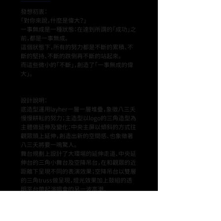
發想初衷：
「對你來說，什麼是偉大？」
一事無成是一種狀態：在達到所謂的「成功」之
前，都是一事無成。
這個狀態下，所有的努力都是不斷的累積、不
斷的堅持、不斷的跌倒再不斷的站起來。
而這些微小的「不斷」，創造了「一事無成的偉
大」。
設計說明：
底造型運用layher一層一層堆疊，象徵八三夭
慢慢耕耘的努力；主造型以logo的三角造型為
主體做延伸及變化：中央主屏以傾斜的方式往
觀眾頭上延伸，創造出新的空間感、也象徵著
八三夭將要一鳴驚人。
舞台規劃上設計了大環場的延伸走道、中央延
伸台的三角小舞台及空降吊台，在和觀眾的近
距離下呈現不同的表演效果；空降吊台以雙層
的三角truss做呈現，燈光效果加上鼓組的透
明平台帶起演唱會的另一波高潮。