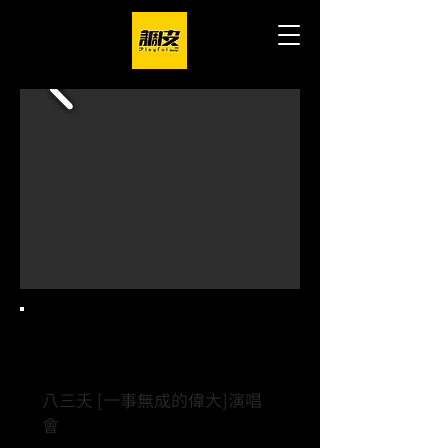
Project.
八三夭 [一事無成的偉大]演唱
會