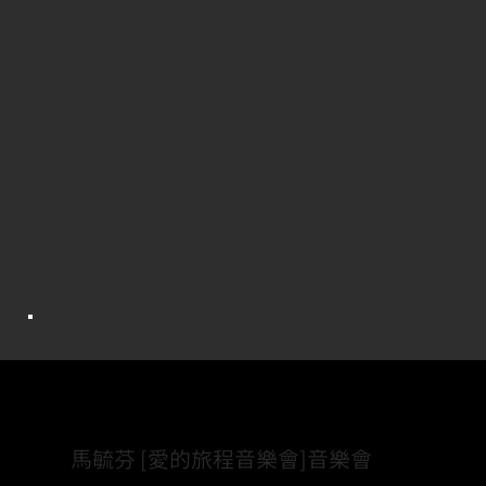
Project.
馬毓芬 [愛的旅程音樂會]音樂會