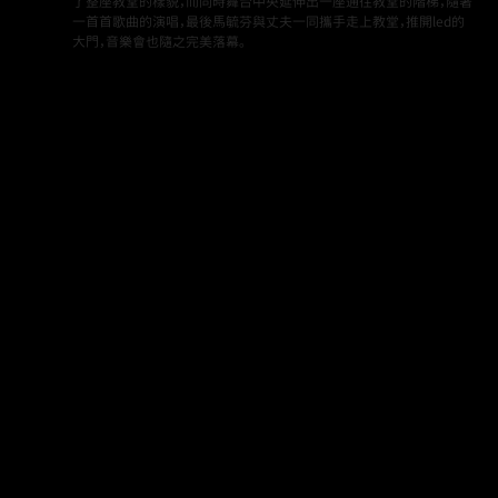
了整座教堂的樣貌，而同時舞台中央延伸出一座通往教堂的階梯，隨著
一首首歌曲的演唱，最後馬毓芬與丈夫一同攜手走上教堂，推開led的
大門，音樂會也隨之完美落幕。
Back to Projects page