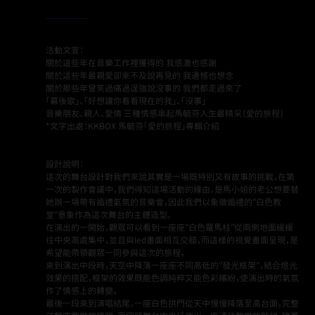
活動文宣：
關於這些年在音樂工作裡獲得的 我感激也感謝
關於這些年最親愛卻來不及說再見的 我遺憾也想念
關於那些年曾笑過痛過逞強說沒事的 我們都走過來了
「幕後歌」、「好想讓你看看現在的我」、「沒事」
音樂朋友、親人、愛情 三種情感串起馬毓芬人生最精采〔愛的旅程〕
*文字出處：KKBOX 馬毓芬「愛的旅程」專輯介紹
設計說明：
這次的舞台設計對我們來說其實是一場既特別又有故事的挑戰，在第
一次的製作會議中，我們得知這場活動的緣由，是馬小姐的老公想要替
她辦一場帶有婚禮氣氛的音樂會，因此我們以象徵婚禮的”白色教
堂”意象作為這次舞台的主體造型。
在演出的一開始，觀眾可以看到一座座”白色羅馬柱”從兩側地面緩緩
往中央高處集中，並且與led畫面相互交錯，而這樣的視覺畫面呈現，是
希望能帶領觀眾一同參與這次的旅程。
來到演出中段時，天空中降落一座座不同高低的”發光框架”，結合燈光
效果的搭配，框架的效果既能色調純粹又能色彩繽紛，使演出時的氣氛
作了情感上的轉變。
最後一段來到演唱結尾，一座白色拱門從天中慢慢降落至高台面，完整